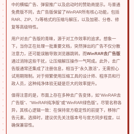
中的横幅广告、弹窗推广以及启动时的赞助商提示。与普通
免费版不同，去广告版保留了WinRAR所有核心功能，包括
RAR、ZIP、7z等格式的压缩与解压，以及加密、分卷、修
复等高级特性。
用户对去广告版的青睐，源于对工作效率的追求。想象一
下，当你正在处理一批重要文档，突然弹出的广告不仅分散
注意力，还可能误触导致浏览器跳转。而
WinRAR去广告版
通过消除这些干扰，让压缩解压操作一气呵成。此外，去广
告版通常还集成了注册信息，相当于“永久激活”，无需担心
试用期限制。对于频繁使用压缩工具的设计师、程序员和行
政人员，这种纯净体验无疑是巨大的效率提升。
值得注意的是，市面上存在多种去广告变体，如“WinRAR去
广告版”、“WinRAR纯净版”或“WinRAR绿色版”。尽管名称各
异，其核心逻辑一致：在保持官方稳定性的前提下，移除广
告元素。选择时，建议优先关注版本号与官方同步程度，以
确保兼容性。