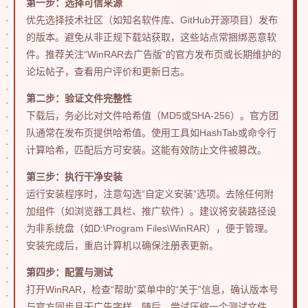
第一步：选择可信来源
优先选择技术社区（如知名软件库、GitHub开源项目）发布
的版本。避免从非正规下载站获取，这些站点常捆绑恶意软
件。推荐关注“WinRAR去广告版”的官方发布页或长期维护的
论坛帖子，查看用户评价和更新日志。
第二步：验证文件完整性
下载后，务必比对文件哈希值（MD5或SHA-256）。官方团
队通常在发布页提供哈希值。使用工具如HashTab或命令行
计算哈希，匹配后方可安装。这能有效防止文件被篡改。
第三步：执行干净安装
运行安装程序时，注意勾选“自定义安装”选项。去除任何附
加组件（如浏览器工具栏、推广软件）。建议将安装路径设
为非系统盘（如D:\Program Files\WinRAR），便于管理。
安装完成后，重启计算机以确保注册表更新。
第四步：配置与测试
打开WinRAR，检查“帮助”菜单中的“关于”信息，确认版本号
与官方同步且无广告字样。随后，尝试压缩一个测试文件