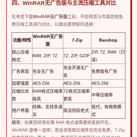
四、WinRAR无广告版与主流压缩工具对比
在考虑下载
WinRAR无广告版
之前，不妨将其与市面其他免
费压缩工具进行对比，以做出更明智的选择：
WinRAR无广告
功能/特性
7-Zip
Bandizip
版
核心压缩
ZIP, 7Z, RAR（只
RAR, ZIP, 7Z
7Z, ZIP, GZIP
格式
读）
完全开源无广
广告表现
完全无广告
免费版有广告
告
加密强度
AES-256
AES-256
AES-256
压缩比优
RAR格式压缩率
7Z格式压缩率
中等压缩率
势
极高
更高
经典，支持多语
现代，有暗黑模
用户界面
简洁但较老式
言
式
结论
：如果您经常处理 RAR 格式或需要修复损坏包，
WinRAR 是唯一选择；若追求极致压缩率且完全免费，7-Zip