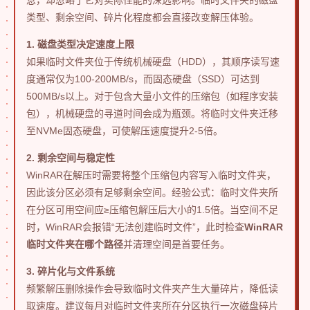
类型、剩余空间、碎片化程度都会直接改变解压体验。
1. 磁盘类型决定速度上限
如果临时文件夹位于传统机械硬盘（HDD），其顺序读写速
度通常仅为100-200MB/s，而固态硬盘（SSD）可达到
500MB/s以上。对于包含大量小文件的压缩包（如程序安装
包），机械硬盘的寻道时间会成为瓶颈。将临时文件夹迁移
至NVMe固态硬盘，可使解压速度提升2-5倍。
2. 剩余空间与稳定性
WinRAR在解压时需要将整个压缩包内容写入临时文件夹，
因此该分区必须有足够剩余空间。经验公式：临时文件夹所
在分区可用空间应≥压缩包解压后大小的1.5倍。当空间不足
时，WinRAR会报错“无法创建临时文件”，此时检查
WinRAR
临时文件夹在哪个路径
并清理空间是首要任务。
3. 碎片化与文件系统
频繁解压删除操作会导致临时文件夹产生大量碎片，降低读
取速度。建议每月对临时文件夹所在分区执行一次磁盘碎片