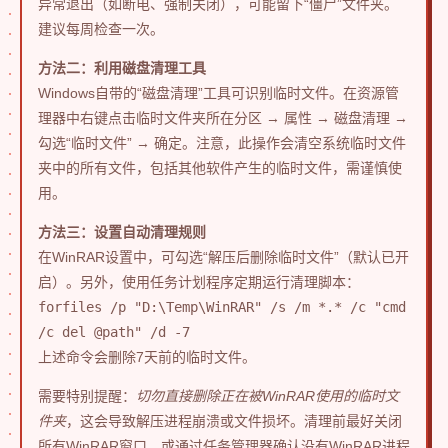
异常退出（如断电、强制关闭），可能留下“僵尸”文件夹。
建议每周检查一次。
方法二：利用磁盘清理工具
Windows自带的“磁盘清理”工具可识别临时文件。在资源管
理器中右键点击临时文件夹所在分区 → 属性 → 磁盘清理 →
勾选“临时文件” → 确定。注意，此操作会清空系统临时文件
夹中的所有文件，包括其他软件产生的临时文件，需谨慎使
用。
方法三：设置自动清理规则
在WinRAR设置中，可勾选“解压后删除临时文件”（默认已开
启）。另外，使用任务计划程序定期运行清理脚本：
forfiles /p "D:\Temp\WinRAR" /s /m *.* /c "cmd
/c del @path" /d -7
上述命令会删除7天前的临时文件。
需要特别提醒：
切勿直接删除正在被WinRAR使用的临时文
件夹
，这会导致解压进程崩溃或文件损坏。清理前最好关闭
所有WinRAR窗口，或通过任务管理器确认没有WinRAR进程