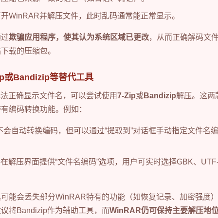
开WinRAR并解压文件，此时乱码通常能正常显示。
通过
欺骗应用程序，使其认为系统区域已更改
，从而正确解码文
站下载的压缩包。
p或Bandizip等替代工具
终无法正确显示文件名，可以尝试使用
7-Zip
或
Bandizip
解压。这两款
带有编码转换功能。例如：
时不会自动转换编码，但可以通过“提取到”对话框手动指定文件名编码为
：直接在解压界面提供“文件名编码”选项，用户可实时选择GBK、UT
可能会丢失部分WinRAR特有的功能（如恢复记录、加密强度
将Bandizip作为辅助工具，而
WinRAR仍可保持主要解压地