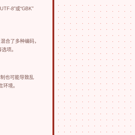
-8”或“GBK”
名混合了多种编码，
）等选项。
限制也可能导致乱
言环境。