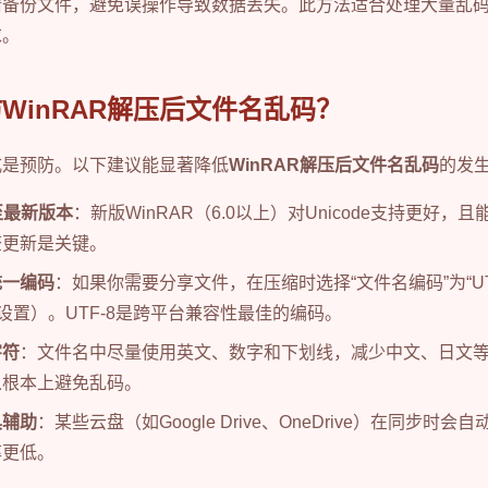
请备份文件，避免误操作导致数据丢失。此方法适合处理大量乱
求。
WinRAR解压后文件名乱码？
式是预防。以下建议能显著降低
WinRAR解压后文件名乱码
的发
至最新版本
：新版WinRAR（6.0以上）对Unicode支持更好
查更新是关键。
统一编码
：如果你需要分享文件，在压缩时选择“文件名编码”为“UTF-
里设置）。UTF-8是跨平台兼容性最佳的编码。
字符
：文件名中尽量使用英文、数字和下划线，减少中文、日文等非
从根本上避免乱码。
具辅助
：某些云盘（如Google Drive、OneDrive）在同步时
率更低。