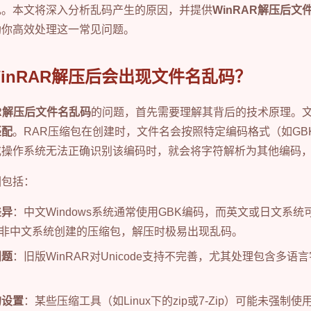
乱。本文将深入分析乱码产生的原因，并提供
WinRAR解压后
助你高效处理这一常见问题。
inRAR解压后会出现文件名乱码？
AR解压后文件名乱码
的问题，首先需要理解其背后的技术原理。
匹配
。RAR压缩包在创建时，文件名会按照特定编码格式（如GBK、U
或操作系统无法正确识别该编码时，就会将字符解析为其他编码
因包括：
差异
：中文Windows系统通常使用GBK编码，而英文或日文系统可
IS。从非中文系统创建的压缩包，解压时极易出现乱码。
问题
：旧版WinRAR对Unicode支持不完善，尤其处理包含多
的设置
：某些压缩工具（如Linux下的zip或7-Zip）可能未强制使用