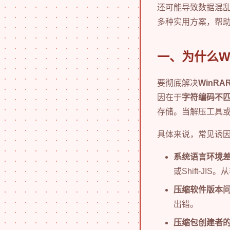
还可能导致数据混
多种实用方案，帮
一、为什么W
要彻底解决
WinR
因在于
字符编码不
存储。当解压工具
具体来说，常见诱
系统语言环境
或Shift-J
压缩软件版本
出错。
压缩包创建者