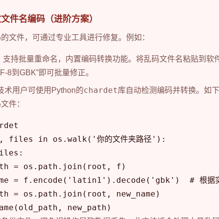
改文件名编码（进阶方案）
码的文件，可通过专业工具进行修复。例如：
：支持批量重命名，内置编码转换功能。将乱码文件名粘贴到软件
UTF-8到GBK”即可批量修正。
chardet
技术用户可使用Python的
库自动检测编码并转换。如
码文件：
rdet

s, files in os.walk('你的文件夹路径'):

iles:

th = os.path.join(root, f)

ame = f.encode('latin1').decode('gbk')  #
th = os.path.join(root, new_name)
