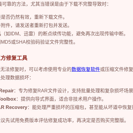
误最可靠的方法，尤其当错误是由于下载不完整导致时：
链接是否仍然有效，重新下载文件。
邮件附件，请发送者重新打包并发送。
具
（如IDM、迅雷）的断点续传功能，避免再次出现传输中断。
用MD5或SHA校验码验证文件完整性。
三方修复工具
工具无法修复时，可以考虑使用专业的
数据恢复软件
或压缩文件修
法处理数据损坏：
Repair
：专为修复RAR文件设计，支持批量处理和复杂损坏场
Toolbox
：提供向导式界面，适合非技术用户操作。
RAR Recovery
：能处理严重损坏的压缩包，甚至能从坏道中恢复
建议先试用免费版本评估修复成功率，再决定是否购买完整版。