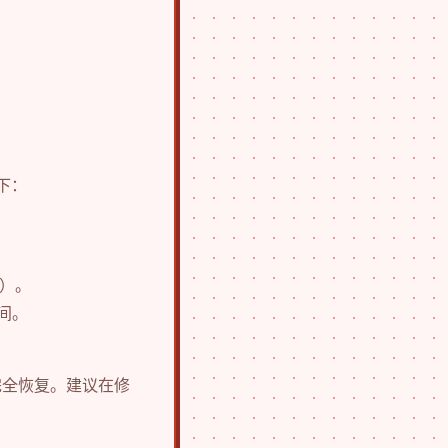
下：
P）。
间。
完全恢复。建议在修