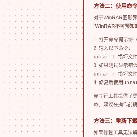
方法二：使用命
对于WinRAR图
“
WinRAR不可预知
1. 打开命令提示符（C
2. 输入以下命令：
unrar t 损坏文
3. 如果测试显示
unrar r 损坏文
unr
4. 修复后使用
命令行工具提供了更
效。建议在操作前确
方法三：重新下
如果修复工具无法