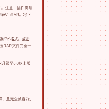
e”文件。注意：插件需与
86)\WinRAR。将下
选“7z”格式。点击
压RAR文件完全一
R升级至6.0以上版
源，且完全兼容7z、