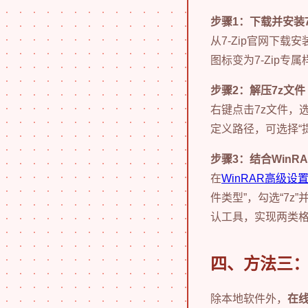
步骤1：下载并安装7-
从7-Zip官网下
图标变为7-Zip专
步骤2：解压7z文件
右键点击7z文件，选
定义路径，可选择“
步骤3：结合WinR
在
WinRAR高级设
件类型”，勾选“7z”
认工具，实现两类
四、方法三
除本地软件外，
在