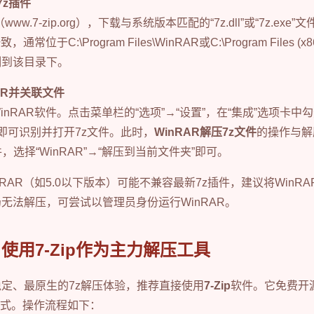
7z插件
www.7-zip.org），下载与系统版本匹配的“7z.dll”或“7z.ex
常位于C:\Program Files\WinRAR或C:\Program Files (x
件复制到该目录下。
AR并关联文件
nRAR软件。点击菜单栏的“选项”→“设置”，在“集成”选项卡中勾
AR即可识别并打开7z文件。此时，
WinRAR解压7z文件
的操作与解
，选择“WinRAR”→“解压到当前文件夹”即可。
RAR（如5.0以下版本）可能不兼容最新7z插件，建议将WinRA
无法解压，可尝试以管理员身份运行WinRAR。
使用7-Zip作为主力解压工具
定、最原生的7z解压体验，推荐直接使用
7-Zip
软件。它免费开
种格式。操作流程如下：