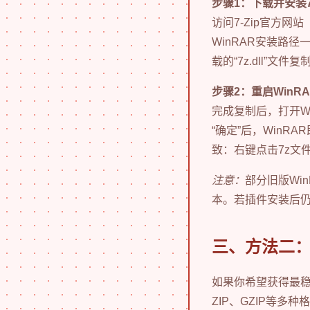
步骤1：下载并安装
访问7-Zip官方网站（
WinRAR安装路径一致，通
载的“7z.dll”文
步骤2：重启WinR
完成复制后，打开Wi
“确定”后，WinR
致：右键点击7z文件
注意：
部分旧版Win
本。若插件安装后仍
三、方法二：
如果你希望获得最稳
ZIP、GZIP等多