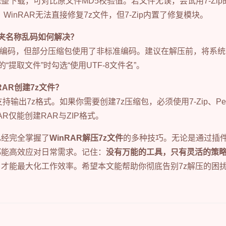
整下载，可对比原文件MD5校验值。若文件无误，尝试用7-Zip
。WinRAR无法直接修复7z文件，但7-Zip内置了修复模块。
夹名称乱码如何解决？
ode编码，但部分压缩包使用了非标准编码。建议在解压前，将系统语
p的“提取文件”时勾选“使用UTF-8文件名”。
RAR创建7z文件？
支持输出7z格式。如果你需要创建7z压缩包，必须使用7-Zip、Pe
AR仅能创建RAR与ZIP格式。
已经完全掌握了
WinRAR解压7z文件
的多种技巧。无论是通过插
都能高效应对日常需求。记住：
没有万能的工具，只有灵活的策
才能最大化工作效率。希望本文能帮助你彻底告别7z解压的困