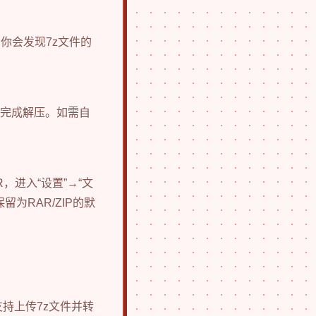
，你会发现7z文件的
夹并完成解压。如需自
，进入“设置”→“文
留为RAR/ZIP的默
网站支持上传7z文件并转