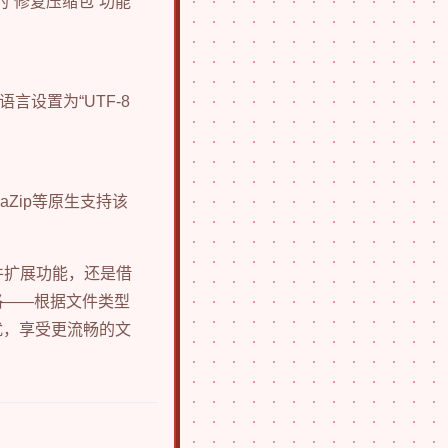
的“修复压缩包”功能
言设置为“UTF-8
aZip等原生支持该
件扩展功能，还是借
略
——根据文件类型
扰，享受更流畅的文