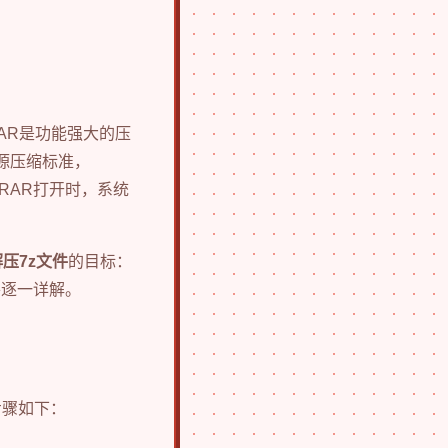
RAR是功能强大的压
开源压缩标准，
RAR打开时，系统
解压7z文件
的目标：
将逐一详解。
步骤如下：