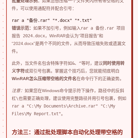
批量处理示例：
如果您想压缩一个文件夹内所有带空格的文
件，可以使用通配符并配合引号：
rar a "备份.rar" "*.docx" "*.txt"
错误示范：
如果不加引号，例如输入
rar a 备份.rar 项目
报告 2024.docx
，WinRAR会认为“项目报告”和
“2024.docx”是两个不同的文件，从而导致压缩失败或遗漏文
件。
此外，当文件名包含特殊字符如
&
、
^
等时，建议
同时使用转
义字符
或双引号包裹。掌握这个技巧后，您就能彻底明白
WinRAR怎么压缩带空格的文件名
在命令行下的正确姿势。
注意：
如果您在Windows命令提示符下操作，路径中的反斜
杠
\
也需要正确处理，建议使用完整路径并用引号包裹，例如
rar a "C:\My Documents\Archive.rar" "C:\My
Files\My Report.txt"
。
方法三：通过批处理脚本自动化处理带空格的