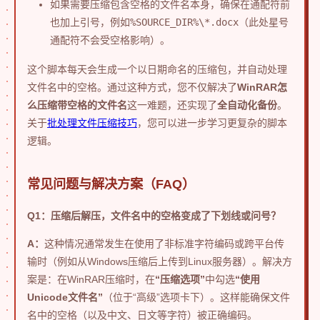
如果需要压缩包含空格的文件名本身，确保在通配符前
也加上引号，例如
%SOURCE_DIR%\*.docx
（此处星号
通配符不会受空格影响）。
这个脚本每天会生成一个以日期命名的压缩包，并自动处理
文件名中的空格。通过这种方式，您不仅解决了
WinRAR怎
么压缩带空格的文件名
这一难题，还实现了
全自动化备份
。
关于
批处理文件压缩技巧
，您可以进一步学习更复杂的脚本
逻辑。
常见问题与解决方案（FAQ）
Q1：压缩后解压，文件名中的空格变成了下划线或问号？
A：
这种情况通常发生在使用了非标准字符编码或跨平台传
输时（例如从Windows压缩后上传到Linux服务器）。解决方
案是：在WinRAR压缩时，在
“压缩选项”
中勾选
“使用
Unicode文件名”
（位于“高级”选项卡下）。这样能确保文件
名中的空格（以及中文、日文等字符）被正确编码。