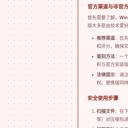
官方渠道与非官
首先需要了解，
Wi
版大多是由技术爱好
推荐渠道
：优
和评分，确保
鉴别方法
：一
积与官方安装
法律提示
：请
权。便携版同
安全使用步骤
扫描文件
：在下
等）对压缩包