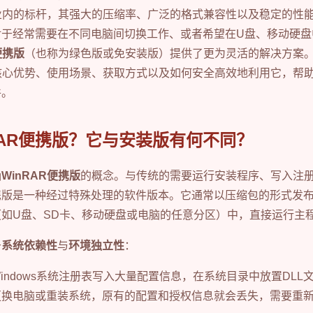
业内的标杆，其强大的压缩率、广泛的格式兼容性以及稳定的性
对于经常需要在不同电脑间切换工作、或者希望在U盘、移动硬盘
便携版
（也称为绿色版或免安装版）提供了更为灵活的解决方案
核心优势、使用场景、获取方式以及如何安全高效地利用它，帮
件。
RAR便携版？它与安装版有何不同？
确
WinRAR便携版
的概念。与传统的需要运行安装程序、写入注
携版是一种经过特殊处理的软件版本。它通常以压缩包的形式发
如U盘、SD卡、移动硬盘或电脑的任意分区）中，直接运行主
于
系统依赖性
与
环境独立性
：
indows系统注册表写入大量配置信息，在系统目录中放置DLL
更换电脑或重装系统，原有的配置和授权信息就会丢失，需要重