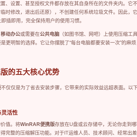
配置、设置、甚至授权文件都存放在其自身所在的文件夹内。它
时临时修改，退出后还原），不创建任何系统垃圾文件。因此，
电脑上即插即用，完全保持用户的使用习惯。
、
移动办公
或需要在
公共电脑
（如图书馆、网吧）上使用压缩工
疑是更明智的选择。它让你摆脱了“每台电脑都要安装一次”的麻
便携版的五大核心优势
版
不仅仅是为了省去安装步骤，它带来的实际效益远超表面。以
与灵活性
的价值。将
WinRAR便携版
存放在U盘或云存储中，无论你走到
得完整的压缩解压功能。对于IT运维人员、技术顾问、经常出