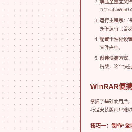
解压至独立文
D:\Tools\Win
运行主程序
：进
身份运行（首
配置个性化设
文件夹中。
创建快捷方式
携版，这个快
WinRAR
掌握了基础使用后
巧是安装版用户难
技巧一：制作“全