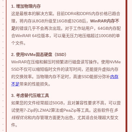
1. 增加物理内存
这是最根本的解决方案。目前DDR4和DDR5内存价格已趋合
理，将内存从8GB升级至16GB或32GB后，
WinRAR内存不
足
的错误几乎不会再次出现。对于工作站用户，64GB内存配
合WinRAR 64位版本，可以毫无压力地压缩超过100GB的单
个文件。
2. 使用NVMe固态硬盘（SSD）
WinRAR在压缩和解压时频繁进行磁盘读写操作。使用NVMe
SSD不仅可以缩短临时文件的读写时间，还能提升虚拟内存
的交换效率。当物理内存不足时，高速SSD能部分弥补
内存
不足
带来的性能损失。
3. 考虑替代压缩工具
如果您的文件经常超过50GB，且对兼容性要求不高，可以尝
试使用7-Zip的LZMA2算法或PeaZip等工具。这些软件在
多
线程优化
和内存管理方面更为出色，尤其适合处理超大型文
件。