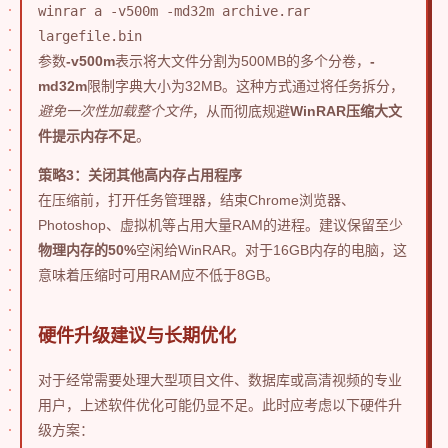
winrar a -v500m -md32m archive.rar
largefile.bin
参数
-v500m
表示将大文件分割为500MB的多个分卷，
-
md32m
限制字典大小为32MB。这种方式通过将任务拆分，
避免一次性加载整个文件
，从而彻底规避
WinRAR压缩大文
件提示内存不足
。
策略3：关闭其他高内存占用程序
在压缩前，打开任务管理器，结束Chrome浏览器、
Photoshop、虚拟机等占用大量RAM的进程。建议保留至少
物理内存的50%
空闲给WinRAR。对于16GB内存的电脑，这
意味着压缩时可用RAM应不低于8GB。
硬件升级建议与长期优化
对于经常需要处理大型项目文件、数据库或高清视频的专业
用户，上述软件优化可能仍显不足。此时应考虑以下硬件升
级方案：