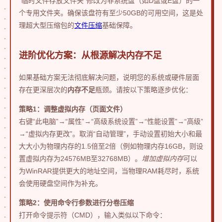
“临时文件存放文件夹”修改为非系统盘（如D盘或E盘）的一
个专用文件夹。确保该盘符有至少50GB的可用空间，这是处
理超大型压缩包的
文件压缩
基础保障。
进阶优化方案：从根源解决内存不足
如果基础方案无法彻底解决问题，说明您的系统或硬件层面
存在更深层次的
内存不足
瓶颈。请按以下策略逐步优化：
策略1：调整虚拟内存（页面文件）
右键“此电脑”→“属性”→“高级系统设置”→“性能设置”→“高级”
→“虚拟内存更改”。取消“自动管理”，手动设置初始大小和最
大大小为物理内存的1.5倍至2倍（例如物理内存16GB，则设
置虚拟内存为24576MB至32768MB）。
增加虚拟内存
可以
为WinRAR提供更大的地址空间，当物理RAM耗尽时，系统
会使用硬盘空间作为补充。
策略2：使用命令行参数进行分卷压缩
打开命令提示符（CMD），输入类似以下命令：