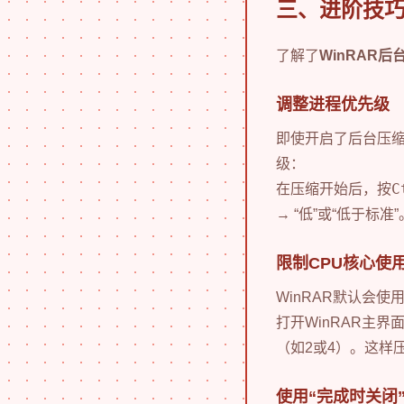
三、进阶技
了解了
WinRAR
调整进程优先级
即使开启了后台压缩
级：
C
在压缩开始后，按
→ “低”或“低于标
限制CPU核心使
WinRAR默认会
打开WinRAR主界面
（如2或4）。这样
使用“完成时关闭