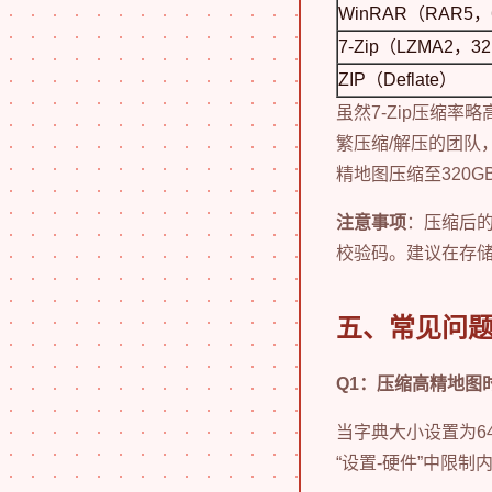
WinRAR（RAR5
7-Zip（LZMA2，
ZIP（Deflate）
虽然7-Zip压缩
繁压缩/解压的团队，
精地图压缩至320G
注意事项
：压缩后的
校验码。建议在存
五、常见问
Q1：压缩高精地图时
当字典大小设置为6
“设置-硬件”中限制