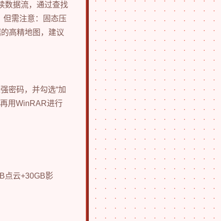
连续数据流，通过查找
。但需注意：固态压
据的高精地图，建议
入强密码，并勾选“加
再用WinRAR进行
点云+30GB影