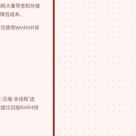
消耗大量带宽和存储
著降低成本。
使用WinRAR将
压缩-多线程”选
度比旧版RAR4快