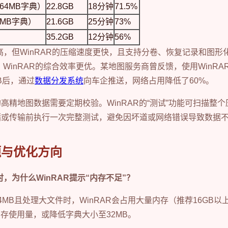
，64MB字典）
22.8GB
18分钟
71.5%
32MB字典）
21.6GB
25分钟
73%
35.2GB
12分钟
56%
率略高，但WinRAR的压缩速度更快，且支持分卷、恢复记录和图
WinRAR的综合效率更优。某地图服务商曾反馈，使用WinRAR
B后，通过
数据分发系统
向车企推送，网络占用降低了60%。
高精地图数据需要定期校验。WinRAR的“测试”功能可扫描整个
储或传输前执行一次完整测试，避免因坏道或网络错误导致数据
题与优化方向
，为什么WinRAR提示“内存不足”？
4MB且处理大文件时，WinRAR会占用大量内存（推荐16GB
内存使用量，或降低字典大小至32MB。