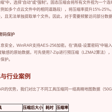
态压缩”中，选择“自动”或“强制”。固态压缩会将所有文件视为一个
例如多个点云文件中的相同道路段），将压缩率提升15%-25%
慢，且无法单独提取单个文件。因此，对于需要频繁访问部分数
密码保护
安全，WinRAR支持AES-256加密。在“高级-设置密码”中输
敏感的原始数据，可先使用7-Zip进行预压缩（LZMA2算法），
层保护。
比与行业案例
RAR的优势，我们对比了不同工具压缩同一组高精地图数据（50GB
具
压缩后大小
耗时
压缩率