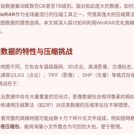
始数据量动辄数百GB甚至TB级别。面对如此庞大的数据，如
inRAR
作为全球最流行的压缩工具之一，凭借其强大的压缩算
图数据的理想选择。本文将深入探讨如何利用WinRAR优化高
巧。
图数据的特性与压缩挑战
地图不同，它包含车道级路网、3D点云、高清影像、交通标志
通常以LAS（点云）、TIFF（影像）、SHP（矢量）等格式
挑战在于：
点云数据中存在大量重复的空间点，影像数据包含相邻像素的相
统通用压缩算法（如ZIP）对这类数据的压缩率往往不够理想。
一套完整的高精地图可能由数十万个碎片化文件组成，例如按网
分卷压缩包
，能将海量小文件整合为可控的大包，便于管理。