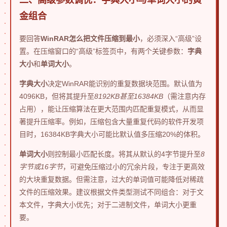
金组合
要回答
WinRAR怎么把文件压缩到最小
，必须深入“高级”设
置。在压缩窗口的“高级”标签页中，有两个关键参数：
字典
大小
和
单词大小
。
字典大小
决定WinRAR能识别的重复数据块范围。默认值为
4096KB，但将其提升至
8192KB甚至16384KB
（需注意内存
占用），能让压缩算法在更大范围内匹配重复模式，从而显
著提升压缩率。例如，压缩包含大量重复代码的软件开发项
目时，16384KB字典大小可能比默认值多压缩20%的体积。
单词大小
则控制最小匹配长度。将其从默认的4字节提升至
8
字节或16字节
，可避免压缩过小的冗余片段，专注于更高效
的大块重复数据。但需注意，过大的单词值可能降低对稀疏
文件的压缩效果。建议根据文件类型测试不同组合：对于文
本文件，字典大小优先；对于二进制文件，单词大小更重
要。