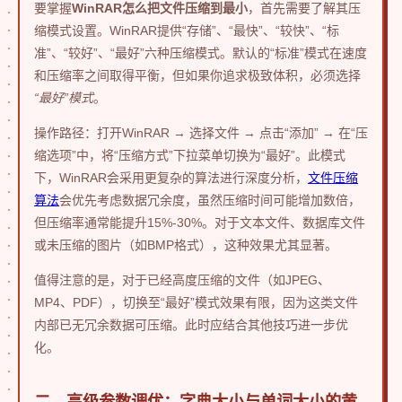
要掌握
WinRAR怎么把文件压缩到最小
，首先需要了解其压
缩模式设置。WinRAR提供“存储”、“最快”、“较快”、“标
准”、“较好”、“最好”六种压缩模式。默认的“标准”模式在速度
和压缩率之间取得平衡，但如果你追求极致体积，必须选择
“最好”模式
。
操作路径：打开WinRAR → 选择文件 → 点击“添加” → 在“压
缩选项”中，将“压缩方式”下拉菜单切换为“最好”。此模式
下，WinRAR会采用更复杂的算法进行深度分析，
文件压缩
算法
会优先考虑数据冗余度，虽然压缩时间可能增加数倍，
但压缩率通常能提升15%-30%。对于文本文件、数据库文件
或未压缩的图片（如BMP格式），这种效果尤其显著。
值得注意的是，对于已经高度压缩的文件（如JPEG、
MP4、PDF），切换至“最好”模式效果有限，因为这类文件
内部已无冗余数据可压缩。此时应结合其他技巧进一步优
化。
二、高级参数调优：字典大小与单词大小的黄