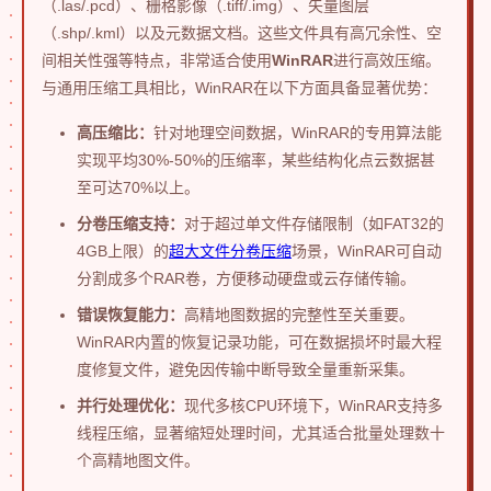
（.las/.pcd）、栅格影像（.tiff/.img）、矢量图层
（.shp/.kml）以及元数据文档。这些文件具有高冗余性、空
间相关性强等特点，非常适合使用
WinRAR
进行高效压缩。
与通用压缩工具相比，WinRAR在以下方面具备显著优势：
高压缩比：
针对地理空间数据，WinRAR的专用算法能
实现平均30%-50%的压缩率，某些结构化点云数据甚
至可达70%以上。
分卷压缩支持：
对于超过单文件存储限制（如FAT32的
4GB上限）的
超大文件分卷压缩
场景，WinRAR可自动
分割成多个RAR卷，方便移动硬盘或云存储传输。
错误恢复能力：
高精地图数据的完整性至关重要。
WinRAR内置的恢复记录功能，可在数据损坏时最大程
度修复文件，避免因传输中断导致全量重新采集。
并行处理优化：
现代多核CPU环境下，WinRAR支持多
线程压缩，显著缩短处理时间，尤其适合批量处理数十
个高精地图文件。