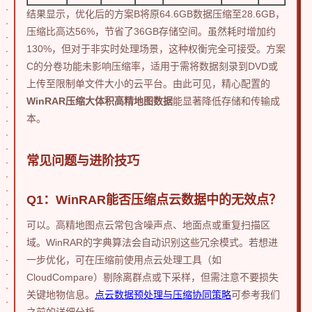
结果显示，优化后的方案B将原64.6GB数据压缩至28.6GB，
压缩比高达56%，节省了36GB存储空间。虽然耗时增加约
130%，但对于非实时处理场景，这种权衡完全可接受。方案
C的分卷功能未影响压缩率，适用于需将数据刻录到DVD或
上传至限制单文件大小的云平台。由此可见，精心配置的
WinRAR压缩大体积高精地图数据
能显著降低存储和传输成
本。
常见问题与进阶技巧
Q1：WinRAR能否压缩点云数据中的无效点？
可以。高精地图点云常包含噪声点、地面点或重复扫描区
域。WinRAR的字典算法会自动识别这些冗余模式。若想进
一步优化，可在压缩前使用点云处理工具（如
CloudCompare）剔除离群点或下采样，但需注意不要损失
关键地物信息。
点云数据预处理与压缩协同策略
可参考我们
之前的详细分析。