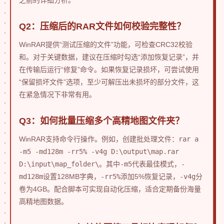
Q2：压缩后的RAR文件如何校验完整性？
WinRAR提供“测试压缩的文件”功能，可检查CRC32校验
和。对于关键数据，建议在压缩时勾选“添加恢复记录”，并
在传输后运行“修复”命令。如果恢复记录损坏，可尝试使用
“保留损坏文件”选项，至少可解压出未损坏的部分文件，这
在紧急情况下非常有用。
Q3：如何批量压缩多个高精地图文件夹？
WinRAR支持命令行操作。例如，创建批处理文件：
rar a
-m5 -md128m -rr5% -v4g D:\output\map.rar
D:\input\map_folder\
。其中
-m5
代表最佳模式，
-
md128m
设置128MB字典，
-rr5%
添加5%恢复记录，
-v4g
分
卷为4GB。配合脚本可实现自动化压缩，适合定期备份海量
高精地图数据。