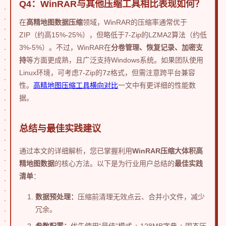
Q4：WinRAR与其他压缩工具相比表现如何？
在
高精地图数据压缩
领域，WinRAR的压缩率通常优于
ZIP（约高15%-25%），但略低于7-Zip的LZMA2算法（约低
3%-5%）。不过，WinRAR在
分卷管理、恢复记录、加密支
持
等方面更成熟，且广泛支持Windows系统。如果团队使用
Linux环境，可考虑7-Zip的
7z
格式，但需注意跨平台兼容
性。
高精地图压缩工具横向对比
一文中有更详细的性能数
据。
总结与最佳实践建议
通过本文的详细解析，您已掌握利用
WinRAR压缩大体积高
精地图数据
的核心方法。以下是为行业用户总结的
最佳实践
清单
：
数据预处理：
压缩前清理无效点云、合并小文件，减少
冗余。
参数配置：
优先使用“最佳”模式 + 128MB字典 + 固态压