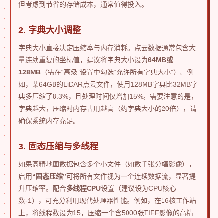
但考虑到节省的存储成本，通常值得投入。
2. 字典大小调整
字典大小直接决定压缩率与内存消耗。点云数据通常包含大
量连续重复的坐标值，建议将字典大小设为
64MB或
128MB
（需在“高级”设置中勾选“允许所有字典大小”）。例
如，某64GB的LiDAR点云文件，使用128MB字典比32MB字
典多压缩了8.3%，且处理时间仅增加15%。需要注意的是，
字典越大，压缩时内存占用越高（约字典大小的20倍），请
确保系统内存充足。
3. 固态压缩与多线程
如果高精地图数据包含多个小文件（如数千张分幅影像），
启用
“固态压缩”
可将所有文件视为一个连续数据流，显著提
升压缩率。配合
多线程CPU
设置（建议设为CPU核心
数-1），可充分利用现代处理器性能。例如，在16核工作站
上，将线程数设为15，压缩一个含5000张TIFF影像的高精