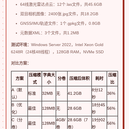
64线激光雷达点云：12个.las文件，共45.6GB
双目相机图像：2400张.jpg文件，共18.2GB
GNSS/IMU轨迹文件：1个.gpkg文件，0.8GB
元数据XML：3个文件，共1.2MB
测试环境：
Windows Server 2022，Intel Xeon Gold
6248R（24核48线程），128GB RAM，NVMe SSD
对比方案：
压缩模
字典大
压缩
方案
分卷
压缩后体积
耗时
式
小
比
A（默
8分12
标准
32MB
无
41.2GB
36%
认）
秒
B（优
18分45
最佳
128MB
无
28.6GB
56%
化）
秒
C（分
4GB/
28.6GB（7
19分02
最佳
128MB
56%
卷）
卷
卷）
秒